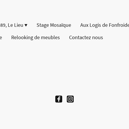
689, Le Lieu
Stage Mosaïque
Aux Logis de Fonfroid
e
Relooking de meubles
Contactez nous