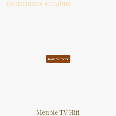
modernisme et nature
D'une simple planche à un mobilier fonctionnel et esthétique.
Nous vous proposons de réaliser vos propres meubles d'après votre
inspiration et vos besoins.
L'alliance du bois et d'autres matériaux fonctionne toujours.
Dans ces réalisations, nous avons allié le châtaigner, le Valchromat et le
médium peint afin de répondre à un besoin autant esthétique que
fonctionnel.
Nous contacter
Meuble TV Hifi