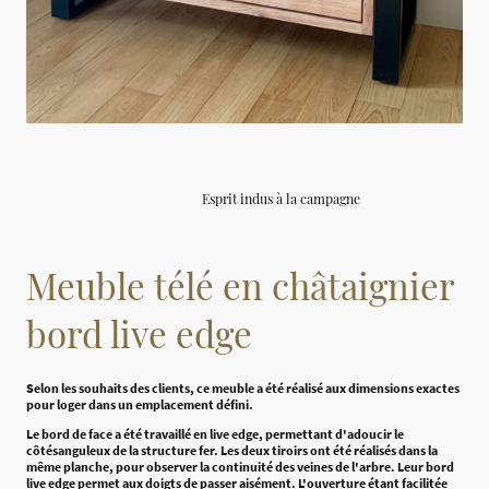
Esprit indus à la campagne
Meuble télé en châtaignier
bord live edge
Selon les souhaits des clients, ce meuble a été réalisé aux dimensions exactes
pour loger dans un emplacement défini.
Le bord de face a été travaillé en live edge, permettant d'adoucir le
côtésanguleux de la structure fer. Les deux tiroirs ont été réalisés dans la
même planche, pour observer la continuité des veines de l'arbre. Leur bord
live edge permet aux doigts de passer aisément. L'ouverture étant facilitée